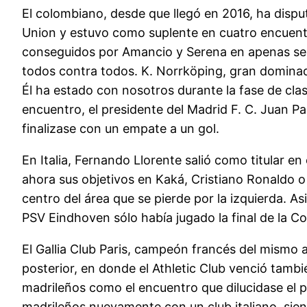
El colombiano, desde que llegó en 2016, ha dispu
Union y estuvo como suplente en cuatro encuentr
conseguidos por Amancio y Serena en apenas seis 
todos contra todos. K. Norrköping, gran dominad
Él ha estado con nosotros durante la fase de clasi
encuentro, el presidente del Madrid F. C. Juan Pa
finalizase con un empate a un gol.
En Italia, Fernando Llorente salió como titular en
ahora sus objetivos en Kaká, Cristiano Ronaldo o
centro del área que se pierde por la izquierda. A
PSV Eindhoven sólo había jugado la final de la C
El Gallia Club Paris, campeón francés del mismo 
posterior, en donde el Athletic Club venció tambié
madrileños como el encuentro que dilucidase el pr
madrileños nuevamente con un club italiano, siend