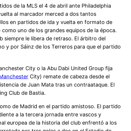
dos de la MLS el 4 de abril ante Philadelphia
vuelta al marcador merced a dos tantos
los en partidos de ida y vuelta en formato de
o como uno de los grandes equipos de la época.
siempre le libera de retraso. El árbitro del
no y por Sáinz de los Terreros para que el partido
Manchester City o la Abu Dabi United Group fija
Manchester
City) remate de cabeza desde el
sistencia de Juan Mata tras un contraataque. El
ing Club de Bastia.
romo de Madrid en el partido amistoso. El partido
diente a la tercera jornada entre vascos y
l europea de la historia del club enfrentó a los
rrotada por tres goles a dos en el Estadio de