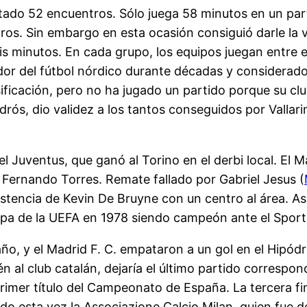
tado 52 encuentros. Sólo juega 58 minutos en un parti
os. Sin embargo en esta ocasión consiguió darle la 
minutos. En cada grupo, los equipos juegan entre el
or del fútbol nórdico durante décadas y considerad
ficación, pero no ha jugado un partido porque su club 
drós, dio validez a los tantos conseguidos por Vallari
 el Juventus, que ganó al Torino en el derbi local. El 
 Fernando Torres. Remate fallado por Gabriel Jesus (
sistencia de Kevin De Bruyne con un centro al área. A
opa de la UEFA en 1978 siendo campeón ante el Sport
año, y el Madrid F. C. empataron a un gol en el Hipód
n al club catalán, dejaría el último partido correspon
imer título del Campeonato de España. La tercera fina
o esta vez la Associazione Calcio Milan, quien fue de