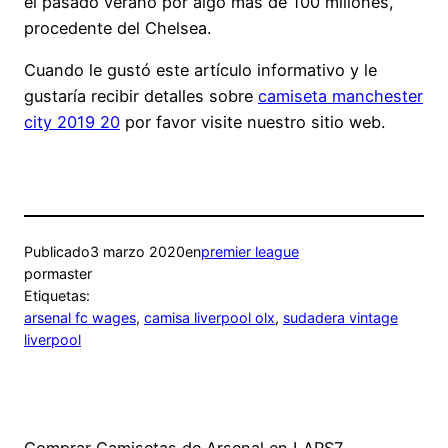
el pasado verano por algo más de 100 millones,
procedente del Chelsea.
Cuando le gustó este artículo informativo y le
gustaría recibir detalles sobre
camiseta manchester
city 2019 20
por favor visite nuestro sitio web.
Publicado
3 marzo 2020
en
premier league
por
master
Etiquetas:
arsenal fc wages
, 
camisa liverpool olx
, 
sudadera vintage
liverpool