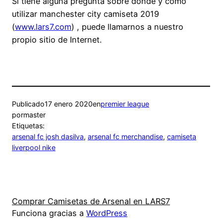
Si tiene alguna pregunta sobre dónde y cómo
utilizar manchester city camiseta 2019
(
www.lars7.com
) , puede llamarnos a nuestro
propio sitio de Internet.
Publicado
17 enero 2020
en
premier league
por
master
Etiquetas:
arsenal fc josh dasilva
, 
arsenal fc merchandise
, 
camiseta
liverpool nike
Comprar Camisetas de Arsenal en LARS7
Funciona gracias a
WordPress