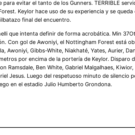
ce para evitar el tanto de los Gunners. TERRIBLE ser
orest. Keylor hace uso de su experiencia y se queda 
lbatazo final del encuentro.
lli que intenta definir de forma acrobática. Min 37Ot
. Con gol de Awoniyi, el Nottingham Forest está obte
a, Awoniyi, Gibbs-White, Niakhaté, Yates, Aurier, Dani
metros por encima de la portería de Keylor. Disparo
aron Ramsdale, Ben White, Gabriel Malgalhaes, Kiwior
l Jesus. Luego del respetuoso minuto de silencio por
juego en el estadio Julio Humberto Grondona.