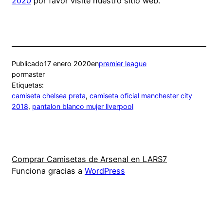
2020
por favor visite nuestro sitio web.
Publicado
17 enero 2020
en
premier league
por
master
Etiquetas:
camiseta chelsea preta
, 
camiseta oficial manchester city
2018
, 
pantalon blanco mujer liverpool
Comprar Camisetas de Arsenal en LARS7
Funciona gracias a
WordPress