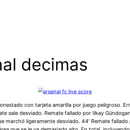
nal decimas
nestado con tarjeta amarilla por juego peligroso. Err
mate sale desviado. Remate fallado por Ilkay Gündog
o se marchó ligeramente desviado. 44′ Remate fallad
 área que se le va demasiado alto. En total, incluyen