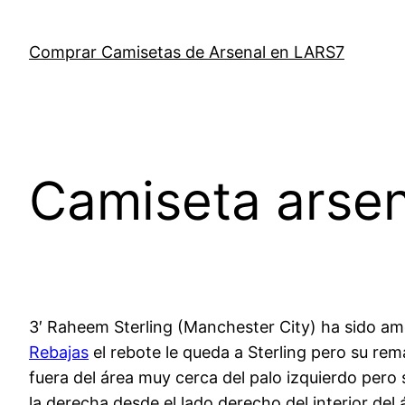
Saltar
al
Comprar Camisetas de Arsenal en LARS7
contenido
Camiseta arse
3′ Raheem Sterling (Manchester City) ha sido amo
Rebajas
el rebote le queda a Sterling pero su re
fuera del área muy cerca del palo izquierdo per
la derecha desde el lado derecho del interior del