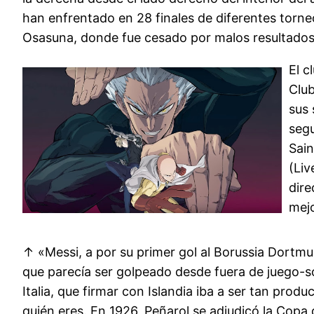
han enfrentado en 28 finales de diferentes torneo
Osasuna, donde fue cesado por malos resultados t
El c
Club
sus 
segu
Sain
(Liv
dire
mejo
↑ «Messi, a por su primer gol al Borussia Dortm
que parecía ser golpeado desde fuera de juego-so
Italia, que firmar con Islandia iba a ser tan pro
quién eres. En 1926, Peñarol se adjudicó la Copa 