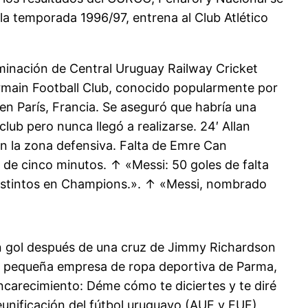
 la temporada 1996/97, entrena al Club Atlético
nominación de Central Uruguay Railway Cricket
rmain Football Club, conocido popularmente por
 en París, Francia. Se aseguró que habría una
ub pero nunca llegó a realizarse. 24′ Allan
en la zona defensiva. Falta de Emre Can
a de cinco minutos. ↑ «Messi: 50 goles de falta
 distintos en Champions.». ↑ «Messi, nombrado
un gol después de una cruz de Jimmy Richardson
 una pequeña empresa de ropa deportiva de Parma,
encarecimiento: Déme cómo te diciertes y te diré
reunificación del fútbol uruguayo (AUF y FUF)