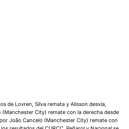
os de Lovren, Silva remata y Alisson desvía,
an (Manchester City) remate con la derecha desde
o por João Cancelo (Manchester City) remate con
do los resultados del CURCC, Peñarol y Nacional se