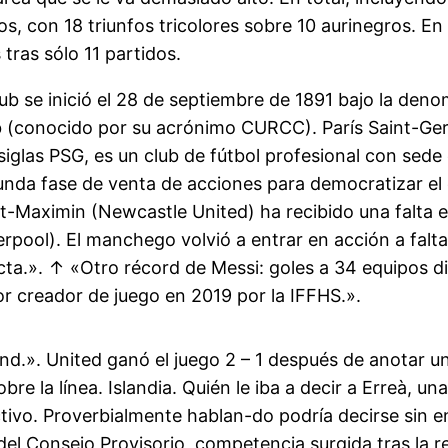
s, con 18 triunfos tricolores sobre 10 aurinegros. En
ras sólo 11 partidos.
lub se inició el 28 de septiembre de 1891 bajo la de
 (conocido por su acrónimo CURCC). París Saint-Ge
siglas PSG, es un club de fútbol profesional con sede
nda fase de venta de acciones para democratizar el cl
t-Maximin (Newcastle United) ha recibido una falta 
erpool). El manchego volvió a entrar en acción a falt
cta.». ↑ «Otro récord de Messi: goles a 34 equipos
r creador de juego en 2019 por la IFFHS.».
und.». United ganó el juego 2 – 1 después de anotar 
bre la línea. Islandia. Quién le iba a decir a Erreà,
ductivo. Proverbialmente hablan-do podría decirse sin 
del Consejo Provisorio, competencia surgida tras la 