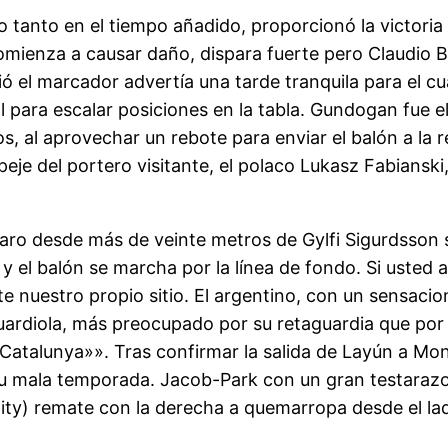
o tanto en el tiempo añadido, proporcionó la victoria
 comienza a causar daño, dispara fuerte pero Claudio
rió el marcador advertía una tarde tranquila para el c
ol para escalar posiciones en la tabla. Gundogan fue 
s, al aprovechar un rebote para enviar el balón a la r
je del portero visitante, el polaco Lukasz Fabianski
sparo desde más de veinte metros de Gylfi Sigurdsson 
y el balón se marcha por la línea de fondo. Si usted a
te nuestro propio sitio. El argentino, con un sensacion
uardiola, más preocupado por su retaguardia que por l
 Catalunya»». Tras confirmar la salida de Layún a M
 mala temporada. Jacob-Park con un gran testarazo en
ity) remate con la derecha a quemarropa desde el la