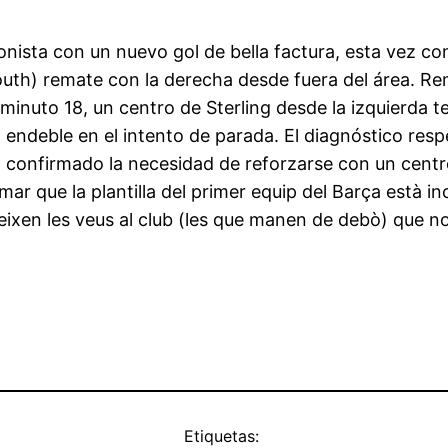
nista con un nuevo gol de bella factura, esta vez co
outh) remate con la derecha desde fuera del área. Re
minuto 18, un centro de Sterling desde la izquierda t
go endeble en el intento de parada. El diagnóstico res
 confirmado la necesidad de reforzarse con un centr
rmar que la plantilla del primer equip del Barça està 
 creixen les veus al club (les que manen de debò) que 
Etiquetas: