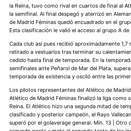
la Reina, tuvo como rival en cuartos de final al At
la semifinal. Al final despegó y aterrizó en Aleman
de Madrid Féminas quedó encuadrado en el grupo C
Esta clasificación le valió el acceso al grupo A de
Cada club así pues recibió aproximadamente 1,7 m
retirado a vestuarios tras terminar su calentami
cedido hasta final de temporada. En la temporad
semifinales ante Peñarol de Mar del Plata, supera
temporada de existencia y osciló entre las primer
Los pilotos representantes del Atlético de Madri
Atlético de Madrid Féminas finalizó la liga como 
Reina. El Atlético hizo una segunda mitad de tem
clasificado y posterior campeón, el Rayo Vallecan
superó por el golaverage general. Min. 13 | Otro 
segundo poste y mete el segundo tanto de los lo