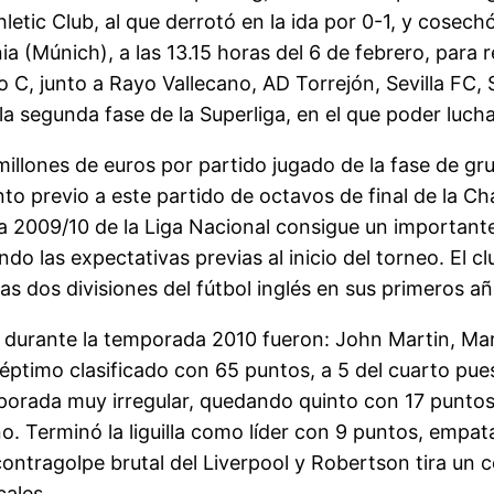
hletic Club, al que derrotó en la ida por 0-1, y cosec
ia (Múnich), a las 13.15 horas del 6 de febrero, para r
, junto a Rayo Vallecano, AD Torrejón, Sevilla FC, 
 la segunda fase de la Superliga, en el que poder luchar
illones de euros por partido jugado de la fase de gr
ento previo a este partido de octavos de final de la 
a 2009/10 de la Liga Nacional consigue un importante
ndo las expectativas previas al inicio del torneo. El
as dos divisiones del fútbol inglés en sus primeros añ
d durante la temporada 2010 fueron: John Martin, Marí
séptimo clasificado con 65 puntos, a 5 del cuarto pu
porada muy irregular, quedando quinto con 17 puntos, 
o. Terminó la liguilla como líder con 9 puntos, empata
contragolpe brutal del Liverpool y Robertson tira un 
cales.