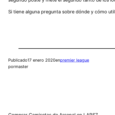
Si tiene alguna pregunta sobre dónde y cómo uti
Publicado
17 enero 2020
en
premier league
por
master
Comprar Camisetas de Arsenal en LARS7