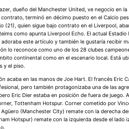
zer, dueño del Manchester United, ve negocio en la o
 contrato, terminó en décimo puesto en el Calcio pes
Ojo (21), quien sigue bajo contrato en el Liverpool, a
Reims como apunta Liverpool Echo. El actual Estadi
 adoraba este artículo y también le gustaría recibir
ación lo reconoce como uno de los 28 clubes campeone
bito continental como en el escenario local. Está ubi
y el piso.
lón acaba en las manos de Joe Hart. El francés Eric 
esional, pero también protagonizaba una de las agre
o Eric Dier estaba en posición de fuera de juego. As
rner, Tottenham Hotspur. Corner cometido por Vinc
io Agüero (Manchester City) remate con la derecha de
am Hotspur) remate con la izquierda desde el lado izq
ño.