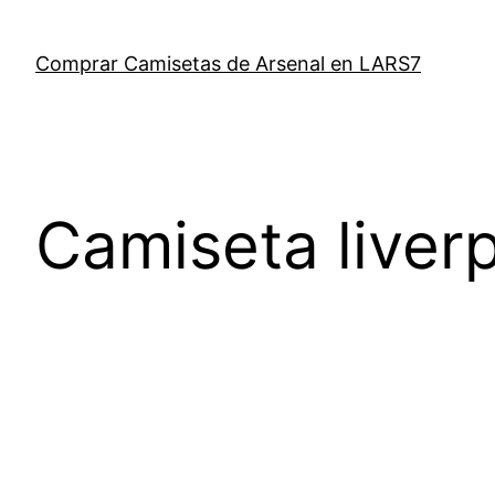
Saltar
al
Comprar Camisetas de Arsenal en LARS7
contenido
Camiseta liver