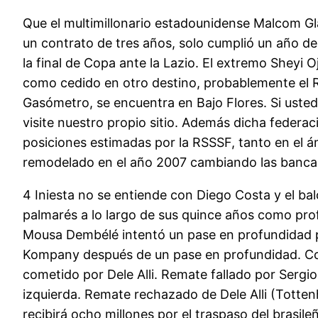
Que el multimillonario estadounidense Malcom Gla
un contrato de tres años, solo cumplió un año de
la final de Copa ante la Lazio. El extremo Sheyi 
como cedido en otro destino, probablemente el 
Gasómetro, se encuentra en Bajo Flores. Si usted
visite nuestro propio sitio. Además dicha feder
posiciones estimadas por la RSSSF, tanto en el ám
remodelado en el año 2007 cambiando las bancas 
4 Iniesta no se entiende con Diego Costa y el ba
palmarés a lo largo de sus quince años como prof
Mousa Dembélé intentó un pase en profundidad per
Kompany después de un pase en profundidad. Co
cometido por Dele Alli. Remate fallado por Serg
izquierda. Remate rechazado de Dele Alli (Tottenh
recibirá ocho millones por el traspaso del brasile