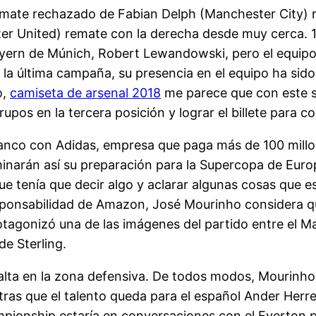
emate rechazado de Fabian Delph (Manchester City) r
ter United) remate con la derecha desde muy cerca. 1
Bayern de Múnich, Robert Lewandowski, pero el equip
en la última campaña, su presencia en el equipo ha sid
o,
camiseta de arsenal 2018
me parece que con este si
rupos en la tercera posición y lograr el billete para c
 blanco con Adidas, empresa que paga más de 100 millo
arán así su preparación para la Supercopa de Europa 
que tenía que decir algo y aclarar algunas cosas que 
ponsabilidad de Amazon, José Mourinho considera que
rotagonizó una de las imágenes del partido entre el 
e Sterling.
lta en la zona defensiva. De todos modos, Mourinho 
tras que el talento queda para el español Ander Herre
ampionship estaría en conversaciones con el Everton 