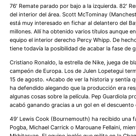
76′ Remate parado por bajo a la izquierda. 82′ R
del interior del área. Scott McTominay (Manches
está muy interesado en fichar al delantero del 
millones. Allí ha obtenido varios títulos aunque 
equipo el interior derecho Percy Whipp. De hech
tiene todavía la posibilidad de acabar la fase de g
Cristiano Ronaldo, la estrella de Nike, juega de
campeón de Europa. Los de Julen Lopetegui termin
15 de agosto. «Acabo de ver la historia y sentía 
ha defendido alegando que la producción era res
algunas cosas sobre la película. Pep Guardiola p
acabó ganando gracias a un gol en el descuento d
49′ Lewis Cook (Bournemouth) ha recibido una fa
Pogba, Michael Carrick o Marouane Fellaini, mien
Mkhitaryan. El equipo inglés que milita en la Ch