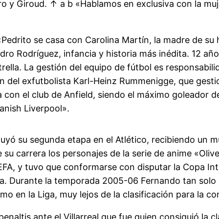
dro y Giroud. ↑ a b «Hablamos en exclusiva con la mu
«Pedrito se casa con Carolina Martín, la madre de su
ro Rodríguez, infancia y historia más inédita. 12 años
lla. La gestión del equipo de fútbol es responsabilid
 del exfutbolista Karl-Heinz Rummenigge, que gestio
a con el club de Anfield, siendo el máximo goleador d
anish Liverpool».
yó su segunda etapa en el Atlético, recibiendo un mu
u carrera los personajes de la serie de anime «Oliver y
UEFA, y tuvo que conformarse con disputar la Copa Inte
a. Durante la temporada 2005-06 Fernando tan solo a
mo en la Liga, muy lejos de la clasificación para la c
penaltis ante el Villarreal que fue quien consiguió la 