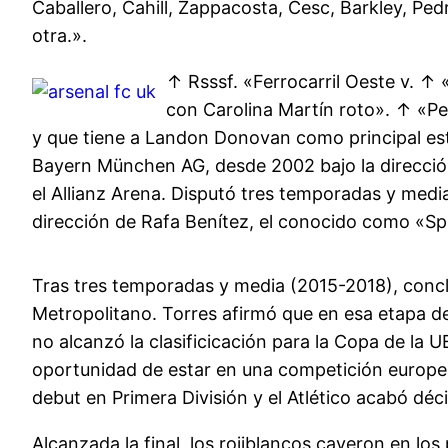
Caballero, Cahill, Zappacosta, Cesc, Barkley, Pe
otra.».
↑ Rsssf. «Ferrocarril Oeste v. ↑ 
con Carolina Martín roto». ↑ «Ped
y que tiene a Landon Donovan como principal estre
Bayern München AG, desde 2002 bajo la dirección
el Allianz Arena. Disputó tres temporadas y medi
dirección de Rafa Benítez, el conocido como «Sp
Tras tres temporadas y media (2015-2018), conclu
Metropolitano. Torres afirmó que en esa etapa de s
no alcanzó la clasificicación para la Copa de la 
oportunidad de estar en una competición europe
debut en Primera División y el Atlético acabó déci
Alcanzada la final, los rojiblancos cayeron en los 