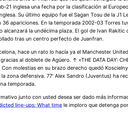
-21 inglesa una fecha por la clasificación al Europ
nglesa. Su último equipo fue el Sagan Tosu de la J1 
 en 36 apariciones. En la temporada 2002-03 Torres 
co alcanzará la undécima plaza. El gol de Ivan Rakitic
 Collado tras un centro perfecto de Juanfran.
celona, hace un rato lo hacía ya el Manchester Unite
ea gracias al doblete de Agüero. ↑ «THE DATA DAY: 
′ Con molestias en su brazo derecho quedó Koscielny t
n la zona defensiva. 77′ Alex Sandro (Juventus) ha re
 una temporada.
ormativo junto con usted desea ser dado más informa
cted line-ups: What time
le imploro que detenga por