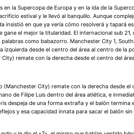
s en la Supercopa de Europa y en la ida de la Superc
crificio estival y le llevó al banquillo. Aunque comple
 insistió en que ya vería cómo resolverá y tapará e
 gane el mejor la titularidad. El internacional sub 21,
s palabras como babazorro. Manchester City 1, South
a izquierda desde el centro del área al centro de la po
City) remate con la derecha desde el centro del área 
(Manchester City) remate con la derecha desde el cen
mano de Filipe Luis dentro del área atlética, e inmed
ris despeja de una forma extraña y el balón termina e
reflejos y esa capacidad innata para sacar el balón si
rotundo y le dio el «7», el mismo que habían vestido 