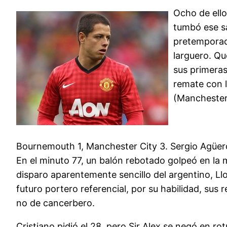
Ocho de ello
tumbó ese sa
pretemporada
larguero. Que
sus primera
remate con l
(Manchester 
Bournemouth 1, Manchester City 3. Sergio Agüero 
En el minuto 77, un balón rebotado golpeó en la 
disparo aparentemente sencillo del argentino, Llo
futuro portero referencial, por su habilidad, sus 
no de cancerbero.
Cristiano pidió el 28, pero Sir Alex se negó en 