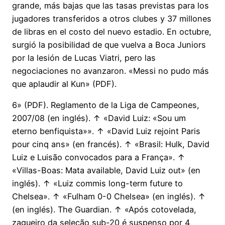
grande, más bajas que las tasas previstas para los
jugadores transferidos a otros clubes y 37 millones
de libras en el costo del nuevo estadio. En octubre,
surgió la posibilidad de que vuelva a Boca Juniors
por la lesión de Lucas Viatri, pero las
negociaciones no avanzaron. «Messi no pudo más
que aplaudir al Kun» (PDF).
6» (PDF). Reglamento de la Liga de Campeones,
2007/08 (en inglés). ↑ «David Luiz: «Sou um
eterno benfiquista»». ↑ «David Luiz rejoint Paris
pour cinq ans» (en francés). ↑ «Brasil: Hulk, David
Luiz e Luisão convocados para a França». ↑
«Villas-Boas: Mata available, David Luiz out» (en
inglés). ↑ «Luiz commis long-term future to
Chelsea». ↑ «Fulham 0-0 Chelsea» (en inglés). ↑
(en inglés). The Guardian. ↑ «Após cotovelada,
zagueiro da seleção sub-20 é suspenso por 4