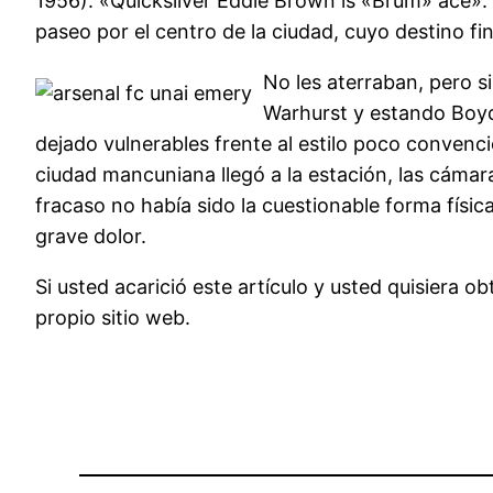
1956). «Quicksilver Eddie Brown is «Brum» ace». 
paseo por el centro de la ciudad, cuyo destino fi
No les aterraban, pero s
Warhurst y estando Boyd 
dejado vulnerables frente al estilo poco convenc
ciudad mancuniana llegó a la estación, las cámar
fracaso no había sido la cuestionable forma físic
grave dolor.
Si usted acarició este artículo y usted quisiera
propio sitio web.