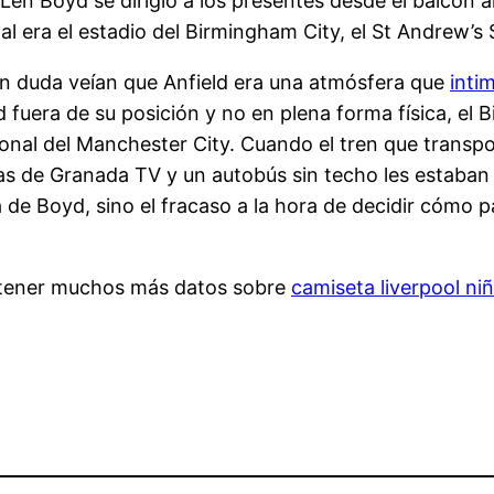
Len Boyd se dirigió a los presentes desde el balcón 
nal era el estadio del Birmingham City, el St Andrew’s
in duda veían que Anfield era una atmósfera que
inti
fuera de su posición y no en plena forma física, el B
ional del Manchester City. Cuando el tren que transp
as de Granada TV y un autobús sin techo les estaban 
a de Boyd, sino el fracaso a la hora de decidir cómo 
 obtener muchos más datos sobre
camiseta liverpool ni