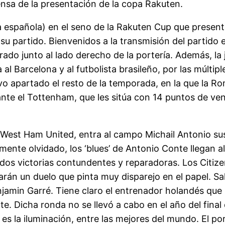
nsa de la presentación de la copa Rakuten.
a española) en el seno de la Rakuten Cup que presenta
su partido. Bienvenidos a la transmisión del partido e
do junto al lado derecho de la portería. Además, la j
 al Barcelona y al futbolista brasileño, por las múlt
uvo apartado el resto de la temporada, en la que la R
nte el Tottenham, que les sitúa con 14 puntos de ven
West Ham United, entra al campo Michail Antonio sus
mente olvidado, los ‘blues’ de Antonio Conte llegan 
dos victorias contundentes y reparadoras. Los Citi
rán un duelo que pinta muy disparejo en el papel. S
jamin Garré. Tiene claro el entrenador holandés que l
e. Dicha ronda no se llevó a cabo en el año del final
es la iluminación, entre las mejores del mundo. El po