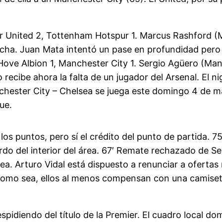
 United 2, Tottenham Hotspur 1. Marcus Rashford (Ma
echa. Juan Mata intentó un pase en profundidad pero
d Hove Albion 1, Manchester City 1. Sergio Agüero (Ma
 recibe ahora la falta de un jugador del Arsenal. El ni
nchester City – Chelsea se juega este domingo 4 de 
ue.
os puntos, pero sí el crédito del punto de partida.
ierdo del interior del área. 67′ Remate rechazado de 
 área. Arturo Vidal está dispuesto a renunciar a ofe
a como sea, ellos al menos compensan con una camiset
spidiendo del título de la Premier. El cuadro local d