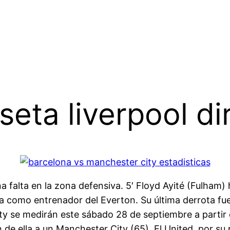
eta liverpool di
a falta en la zona defensiva. 5′ Floyd Ayité (Fulham)
va como entrenador del Everton. Su última derrota f
y se medirán este sábado 28 de septiembre a partir d
 de ella a un Manchester City (65). El United, por su