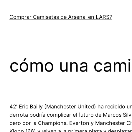
Saltar
al
Comprar Camisetas de Arsenal en LARS7
contenido
cómo una camis
42′ Eric Bailly (Manchester United) ha recibido un
derrota podría complicar el futuro de Marcos Sil
pero por la Champions. Everton y Manchester Cit
Klopp (66) vuelven a la primera plaza y desplazan