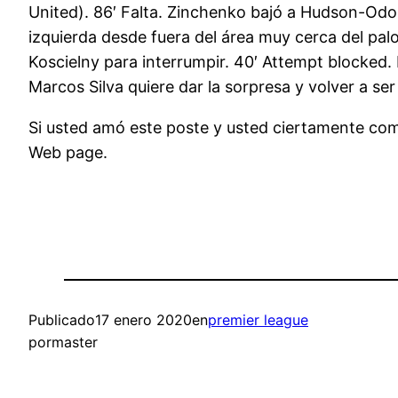
United). 86′ Falta. Zinchenko bajó a Hudson-Odoi
izquierda desde fuera del área muy cerca del pal
Koscielny para interrumpir. 40′ Attempt blocked. 
Marcos Silva quiere dar la sorpresa y volver a ser
Si usted amó este poste y usted ciertamente como
Web page.
Publicado
17 enero 2020
en
premier league
por
master