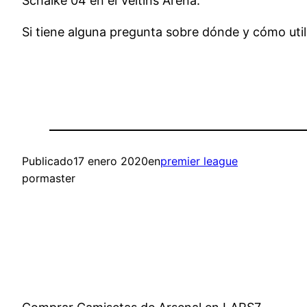
Schalke 04 en el Veltins Arena.
Si tiene alguna pregunta sobre dónde y cómo uti
Publicado
17 enero 2020
en
premier league
por
master