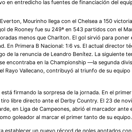
o en entredicho las fuentes de financiación del equip
l Everton, Mourinho llega con el Chelsea a 150 victori
 gol de Rooney fue su 249ª en 543 partidos con el M
oradas menos que Charlton. El gol sirvió para poner e
 En Primera B Nacional: 1:6 vs. El actual director téc
o de la renuncia de Leandro Benítez. La siguiente te
 se encontraba en la Championship —la segunda divis
ra el Rayo Vallecano, contribuyó al triunfo de su equi
está firmando la sorpresa de la jornada. En el prime
 tiro libre directo ante el Derby Country. El 23 de nov
rde, en Liga de Campeones, abrió el marcador ante el 
omo goleador al marcar el primer tanto de su equipo.
para establecer un nuevo récord de goles anotados co