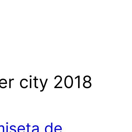
r city 2018
iseta de