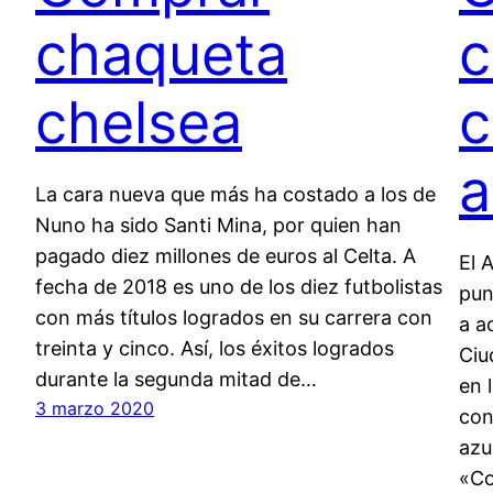
chaqueta
c
chelsea
c
a
La cara nueva que más ha costado a los de
Nuno ha sido Santi Mina, por quien han
pagado diez millones de euros al Celta. A
El 
fecha de 2018 es uno de los diez futbolistas
pun
con más títulos logrados en su carrera con
a a
treinta y cinco. Así, los éxitos logrados
Ciu
durante la segunda mitad de…
en 
3 marzo 2020
con
azu
«Co