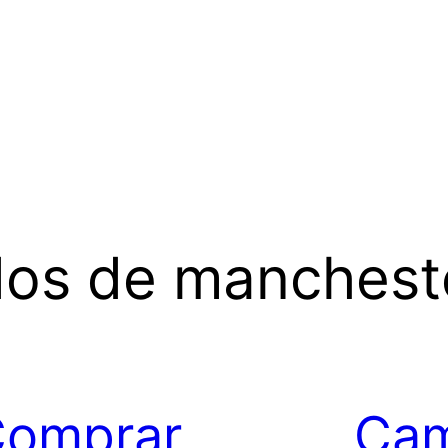
dos de mancheste
omprar
Cam