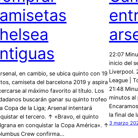
amisetas
ent
helsea
ars
ntiguas
22:07 Minu
inicio del
Liverpool.
Arsenal, en cambio, se ubica quinto con 19
League | T
tos, camiseta del barcelona 2019 y aspira
21:48 Minu
cercarse al máximo favorito al título. Los
minutos al
dadanos buscarán ganar su quinto trofeo
Encaramos l
la Copa de la Liga; Arsenal intentará
la final de 
quistar el tercero. ↑ «Bravo, el quinto
3 marzo 20
lgrana en conquistar la Copa América». ↑
lumbus Crew confirma…