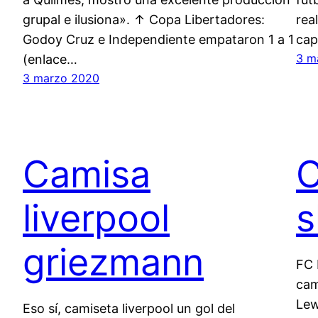
grupal e ilusiona». ↑ Copa Libertadores:
rea
Godoy Cruz e Independiente empataron 1 a 1
cap
3 m
(enlace…
3 marzo 2020
Camisa
C
liverpool
s
griezmann
FC 
cam
Lew
Eso sí, camiseta liverpool un gol del