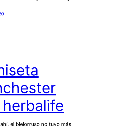
20
iseta
chester
 herbalife
 ahí, el bielorruso no tuvo más