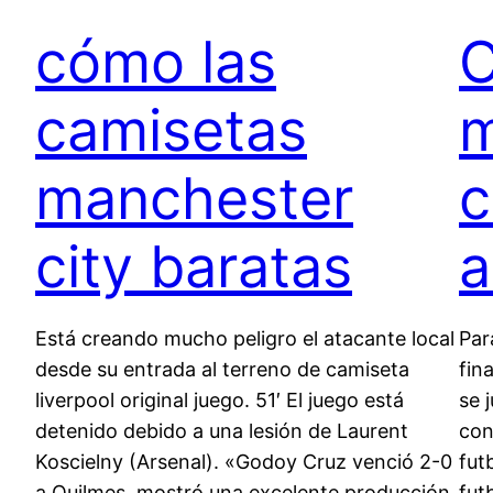
cómo las
C
camisetas
m
manchester
c
city baratas
a
Está creando mucho peligro el atacante local
Par
desde su entrada al terreno de camiseta
fin
liverpool original juego. 51′ El juego está
se 
detenido debido a una lesión de Laurent
con
Koscielny (Arsenal). «Godoy Cruz venció 2-0
fut
a Quilmes, mostró una excelente producción
fut