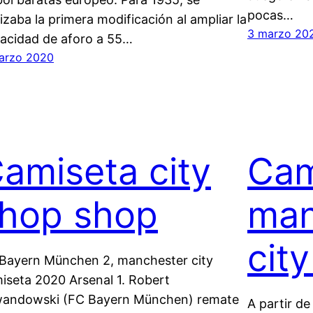
pocas…
lizaba la primera modificación al ampliar la
3 marzo 20
acidad de aforo a 55…
arzo 2020
amiseta city
Cam
hop shop
man
city
Bayern München 2, manchester city
iseta 2020 Arsenal 1. Robert
andowski (FC Bayern München) remate
A partir de