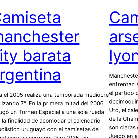
amiseta
Cam
anchester
arse
ity barata
lyo
rgentina
Manchester
enfrentan 
el partido 
a el 2005 realiza una temporada mediocre
decimoquin
alizando 7°. En la primera mitad del 2006
Utd, el cal
jugó un Torneo Especial a una sola rueda
de la Cham
 la finalidad de acomodar el calendario
son claras 
bolístico uruguayo con el camisetas de
Juego en a
bol baratas europeo. Para 1935, se