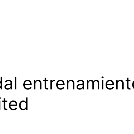
al entrenamient
ited