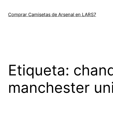
Saltar
al
Comprar Camisetas de Arsenal en LARS7
contenido
Etiqueta:
chand
manchester un